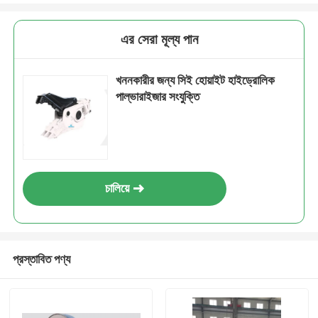
এর সেরা মূল্য পান
খননকারীর জন্য সিই হোয়াইট হাইড্রোলিক
পাল্ভারাইজার সংযুক্তি
চালিয়ে
প্রস্তাবিত পণ্য