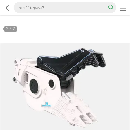
2
/
2