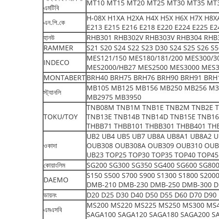
MT10 MT15 MT20 MT25 MT30 MT35 MT
এমটিবি
H-08X H1XA H2XA H4X H5X H6X H7X H8XA
এন.পি.কে
E213 E215 E216 E218 E220 E224 E225 E2
হানউ
RHB301 RHB302V RHB303V RHB304 RHB
RAMMER
S21 S20 S24 S22 S23 D30 S24 S25 S26 S
MES121/150 MES180/181/200 MES300/3
INDECO
MES2000/HB27 MES2500 MES3000 MES3
MONTABERT
BRH40 BRH75 BRH76 BRH90 BRH91 BRH
MB105 MB125 MB156 MB250 MB256 M3
স্ট্যানলি
MB2975 MB3950
TNB08M TNB1M TNB1E TNB2M TNB2E T
TOKU/TOY
TNB13E TNB14B TNB14D TNB15E TNB16
THBB71 THBB101 THBB301 THBB401 TH
UB2 UB4 UB5 UB7 UB8A UB8A1 UB8A2 
ওকাদা
OUB308 OUB308A OUB309 OUB310 OUB
UB23 TOP25 TOP30 TOP35 TOP40 TOP45
কোয়াংলিম
SG200 SG300 SG350 SG400 SG600 SG800
S150 S500 S700 S900 S1300 S1800 S20
DAEMO
DMB-210 DMB-230 DMB-250 DMB-300 D
ডায়নং
D20 D25 D30 D40 D50 D55 D60 D70 D90 
MS200 MS220 MS225 MS250 MS300 MS4
এমএসবি
SAGA100 SAGA120 SAGA180 SAGA200 S