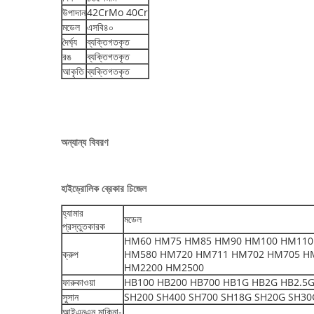
উপাদান
42CrMo 40Cr
মডেল
এসবি৪০
দৈর্ঘ্য
ব্যক্তিগতকৃত
রঙ
ব্যক্তিগতকৃত
আকৃতি
ব্যক্তিগতকৃত
অন্যান্য বিবরণ
হাইড্রোলিক ব্রেকার চিজেল
হ্যামার
মডেল
প্রস্তুতকারক
HM60 HM75 HM85 HM90 HM100 HM110
ক্রুপ
HM580 HM720 HM711 HM702 HM705 H
HM2200 HM2500
ফারুকাওয়া
HB100 HB200 HB700 HB1G HB2G HB2.5G 
সুসান
SH200 SH400 SH700 SH18G SH20G SH30G
আইএনএন মাকিনা-