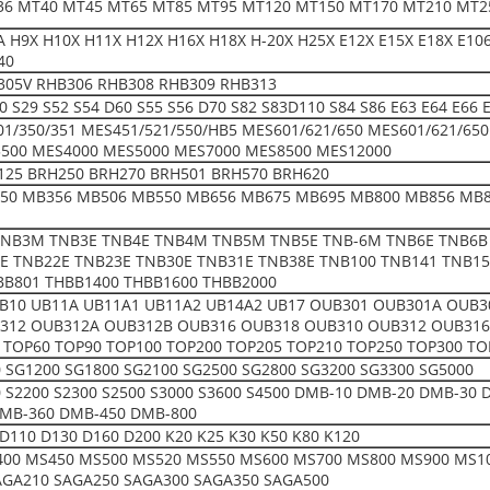
36 MT40 MT45 MT65 MT85 MT95 MT120 MT150 MT170 MT210 MT2
 H9X H10X H11X H12X H16X H18X H-20X H25X E12X E15X E18X E106 
40
305V RHB306 RHB308 RHB309 RHB313
50 S29 S52 S54 D60 S55 S56 D70 S82 S83D110 S84 S86 E63 E64 E66
01/350/351 MES451/521/550/HB5 MES601/621/650 MES601/621/65
500 MES4000 MES5000 MES7000 MES8500 MES12000
125 BRH250 BRH270 BRH501 BRH570 BRH620
50 MB356 MB506 MB550 MB656 MB675 MB695 MB800 MB856 MB8
NB3M TNB3E TNB4E TNB4M TNB5M TNB5E TNB-6M TNB6E TNB6B
E TNB22E TNB23E TNB30E TNB31E TNB38E TNB100 TNB141 TNB15
BB801 THBB1400 THBB1600 THBB2000
UB10 UB11A UB11A1 UB11A2 UB14A2 UB17 OUB301 OUB301A OUB
312 OUB312A OUB312B OUB316 OUB318 OUB310 OUB312 OUB316 
 TOP60 TOP90 TOP100 TOP200 TOP205 TOP210 TOP250 TOP300 TO
 SG1200 SG1800 SG2100 SG2500 SG2800 SG3200 SG3300 SG5000
00 S2200 S2300 S2500 S3000 S3600 S4500 DMB-10 DMB-20 DMB-3
MB-360 DMB-450 DMB-800
D110 D130 D160 D200 K20 K25 K30 K50 K80 K120
00 MS450 MS500 MS520 MS550 MS600 MS700 MS800 MS900 MS10
AGA210 SAGA250 SAGA300 SAGA350 SAGA500