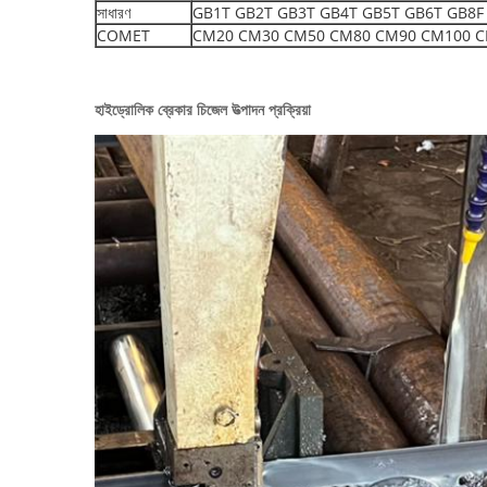
সাধারণ
GB1T GB2T GB3T GB4T GB5T GB6T GB8F
COMET
CM20 CM30 CM50 CM80 CM90 CM100 C
হাইড্রোলিক ব্রেকার চিজেল উত্পাদন প্রক্রিয়া