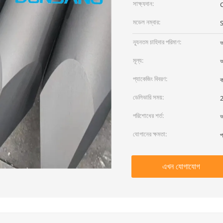
সাক্ষ্যদান:
মডেল নম্বার:
ন্যূনতম চাহিদার পরিমাণ:
আ
মূল্য:
আ
প্যাকেজিং বিবরণ:
ক
ডেলিভারি সময়:
2
পরিশোধের শর্ত:
আ
যোগানের ক্ষমতা:
প
এখন যোগাযোগ