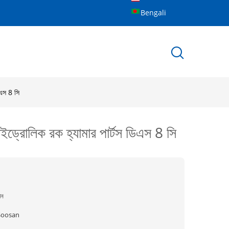
Bengali
িএস 8 সি
ইড্রোলিক রক হ্যামার পার্টস ডিএস 8 সি
ীন
Soosan