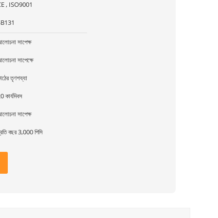
CE , ISO9001
SB131
লোচনা সাপেক্ষ
লোচনা সাপেক্ষে
াঠের তৃণশয্যা
0 কার্যদিবস
লোচনা সাপেক্ষ
্রতি বছর 3,000 পিসি