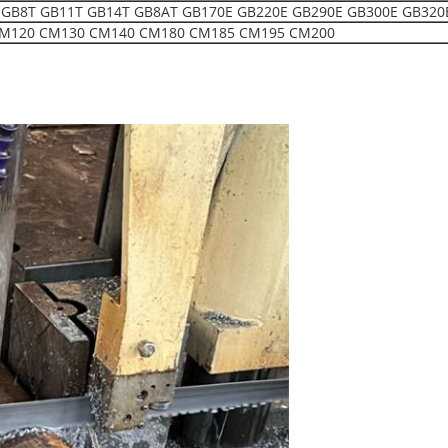
 GB8T GB11T GB14T GB8AT GB170E GB220E GB290E GB300E GB320
M120 CM130 CM140 CM180 CM185 CM195 CM200