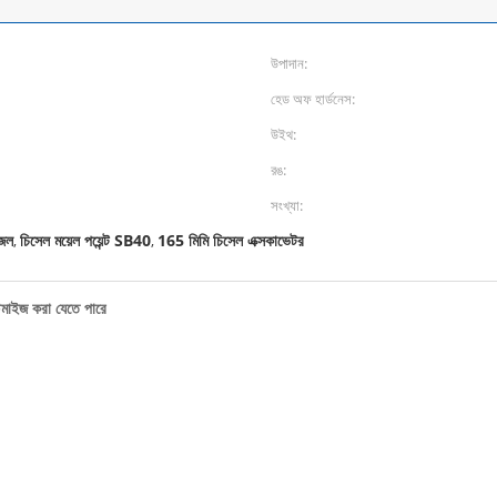
উপাদান:
হেড অফ হার্ডনেস:
উইথ:
রঙ:
সংখ্যা:
জেল
চিসেল ময়েল পয়েন্ট SB40
165 মিমি চিসেল এক্সকাভেটর
,
,
্টমাইজ করা যেতে পারে