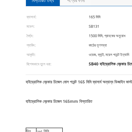
বিস্তারিত তথ্য
পণ্যের বর্ণনা
ব্যাসার্ধ:
165 মিমি
মডেল:
SB131
দৈর্ঘ্য:
1500 মিমি, গ্রাহকের অনুরোধ
প্যাকিং:
কাঠের তৃণশয্যা
আকৃতি:
ওয়েজ, ব্লান্ট, ময়েল পয়েন্ট ইত্যাদি
SB40 হাইড্রোলিক ব্রেকার চি
বিশেষভাবে তুলে ধরা:
হাইড্রোলিক ব্রেকার চিজেল মোল পয়েন্ট 165 মিমি ব্যাসার্ধ অন্যান্য ডিজাইন কাস
হাইড্রোলিক ব্রেকার চিজেল 165mm বিস্তারিত
দিন
১৬৫ মিমি