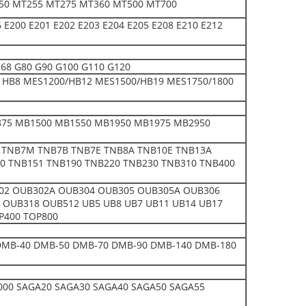
50 MT255 MT275 MT360 MT500 MT700
E200 E201 E202 E203 E204 E205 E208 E210 E212
 E68 G80 G90 G100 G110 G120
0 HB8 MES1200/HB12 MES1500/HB19 MES1750/1800
75 MB1500 MB1550 MB1950 MB1975 MB2950
 TNB7M TNB7B TNB7E TNB8A TNB10E TNB13A
0 TNB151 TNB190 TNB220 TNB230 TNB310 TNB400
302 OUB302A OUB304 OUB305 OUB305A OUB306
OUB318 OUB512 UB5 UB8 UB7 UB11 UB14 UB17
P400 TOP800
0 DMB-40 DMB-50 DMB-70 DMB-90 DMB-140 DMB-180
00 SAGA20 SAGA30 SAGA40 SAGA50 SAGA55