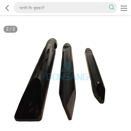
2
/
2