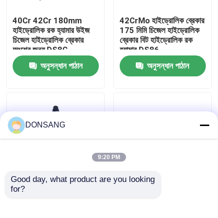
40Cr 42Cr 180mm
42CrMo হাইড্রোলিক ব্রেকার
আমাদের সম্পর্কে
হাইড্রোলিক রক হ্যামার উইজ
175 মিমি চিজেল হাইড্রোলিক
চিজেল হাইড্রোলিক ব্রেকার
ব্রেকার বিট হাইড্রোলিক রক
অংশের জন্য DS8C
হ্যামার DS86
কারখানা ভ্রমণ
অনুসন্ধান পাঠান
অনুসন্ধান পাঠান
মান নিয়ন্ত্রণ
যোগাযোগ করুন
DONSANG
উদ্ধৃতির জন্য আবেদন
9:20 PM
Good day, what product are you looking 
হাইড্রোলিক রক ব্রেকার
for?
165 মিমি হাইড্রোলিক ব্রেকার
40Cr 42Cr 140mm
সিজেল উইজ এক্সক্যাভেটর
ক্লিজ চিল্ল রক হ্যামার
হাইড্রোলিক রক হ্যামার টুল
হাইড্রোলিক ব্রেকার চিল্ল
খননকারী হাইড্রোলিক ব্রেকার