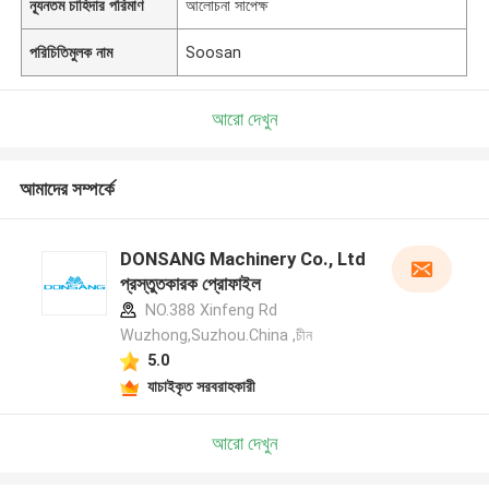
ন্যূনতম চাহিদার পরিমাণ
আলোচনা সাপেক্ষ
পরিচিতিমুলক নাম
Soosan
আরো দেখুন
আমাদের সম্পর্কে
DONSANG Machinery Co., Ltd
প্রস্তুতকারক প্রোফাইল
NO.388 Xinfeng Rd
Wuzhong,Suzhou.China ,চীন
5.0
যাচাইকৃত সরবরাহকারী
আরো দেখুন