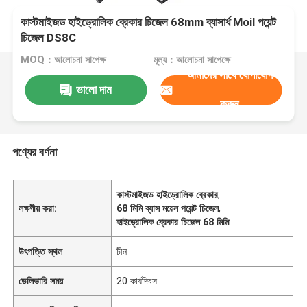
কাস্টমাইজড হাইড্রোলিক ব্রেকার চিজেল 68mm ব্যাসার্ধ Moil পয়েন্ট
চিজেল DS8C
MOQ：আলোচনা সাপেক্ষ
মূল্য：আলোচনা সাপেক্ষে
আমাদের সাথে যোগাযোগ
ভালো দাম
করুন
পণ্যের বর্ণনা
কাস্টমাইজড হাইড্রোলিক ব্রেকার
,
লক্ষণীয় করা:
68 মিমি ব্যাস ময়েল পয়েন্ট চিজেল
,
হাইড্রোলিক ব্রেকার চিজেল 68 মিমি
উৎপত্তি স্থল
চীন
ডেলিভারি সময়
20 কার্যদিবস