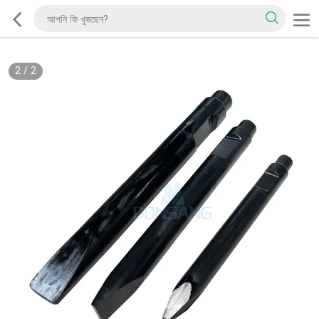
2
/
2