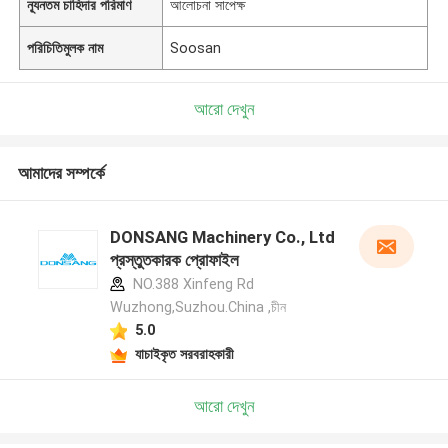
ন্যূনতম চাহিদার পরিমাণ
আলোচনা সাপেক্ষ
পরিচিতিমুলক নাম
Soosan
আরো দেখুন
আমাদের সম্পর্কে
DONSANG Machinery Co., Ltd
প্রস্তুতকারক প্রোফাইল
NO.388 Xinfeng Rd
Wuzhong,Suzhou.China ,চীন
5.0
যাচাইকৃত সরবরাহকারী
আরো দেখুন