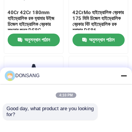
40Cr 42Cr 180mm
42CrMo হাইড্রোলিক ব্রেকার
আমাদের সম্পর্কে
হাইড্রোলিক রক হ্যামার উইজ
175 মিমি চিজেল হাইড্রোলিক
চিজেল হাইড্রোলিক ব্রেকার
ব্রেকার বিট হাইড্রোলিক রক
অংশের জন্য DS8C
হ্যামার DS86
কারখানা ভ্রমণ
অনুসন্ধান পাঠান
অনুসন্ধান পাঠান
মান নিয়ন্ত্রণ
যোগাযোগ করুন
DONSANG
উদ্ধৃতির জন্য আবেদন
4:10 PM
Good day, what product are you looking 
হাইড্রোলিক রক ব্রেকার
for?
165 মিমি হাইড্রোলিক ব্রেকার
40Cr 42Cr 140mm
সিজেল উইজ এক্সক্যাভেটর
ক্লিজ চিল্ল রক হ্যামার
হাইড্রোলিক রক হ্যামার টুল
হাইড্রোলিক ব্রেকার চিল্ল
খননকারী হাইড্রোলিক ব্রেকার