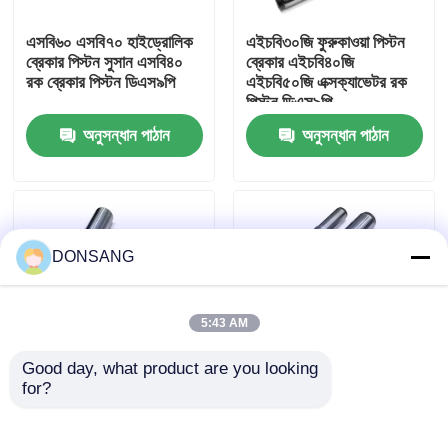
এসবি৬০ এসবি৭০ হাইড্রোলিক
এইচবি৩০জি ফুরুকাওয়া পিস্টন
আমাদের সম্পর্কে
ব্রেকার পিস্টন সুসান এসবি৪০
ব্রেকার এইচবি৪০জি
রক ব্রেকার পিস্টন ডিএস৯পি
এইচবি৫০জি এক্সক্যাভেটর রক
পিস্টন ডিএস৯পি
কারখানা ভ্রমণ
অনুসন্ধান পাঠান
অনুসন্ধান পাঠান
মান নিয়ন্ত্রণ
যোগাযোগ করুন
DONSANG
উদ্ধৃতির জন্য আবেদন
5:43 AM
Good day, what product are you looking 
হাইড্রোলিক রক ব্রেকার
for?
Daemo DMB03 DMB04
ক্রুপ হাইড্রোলিক রক ব্রেকার
DMB06 হাইড্রোলিক ব্রেকার
খুচরা যন্ত্রাংশ HM50 HM55
পিস্টন কাস্টমাইজড DS9P
Excavator Piston
খননকারী হাইড্রোলিক ব্রেকার