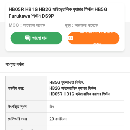
HB05R HB1G HB2G হাইড্রোলিক হ্যামার পিস্টন HB5G
Furukawa পিস্টন DS9P
MOQ：আলোচনা সাপেক্ষ
মূল্য：আলোচনা সাপেক্ষে
আমাদের সাথে যোগাযোগ
ভালো দাম
করুন
পণ্যের বর্ণনা
HB5G ফুরুকাওয়া পিস্টন
,
লক্ষণীয় করা:
HB2G হাইড্রোলিক হ্যামার পিস্টন
,
HB05R HB1G হাইড্রোলিক হ্যামার পিস্টন
উৎপত্তি স্থল
চীন
ডেলিভারি সময়
20 কার্যদিবস