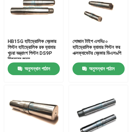
HB15G হাইড্রোলিক ব্রেকার
সোজান টাইপ এসবি৫০
পিস্টন হাইড্রোলিক রক হ্যামার
হাইড্রোলিক হ্যামার পিস্টন ফর
খুচরা যন্ত্রাংশ পিস্টন DS9P
এক্সক্যাভেটর ব্রেকার ডিএস৯পি
বিক্রয়ের জন্য
অনুসন্ধান পাঠান
অনুসন্ধান পাঠান
বাড়ি
পণ্য
VR প্রদর্শন