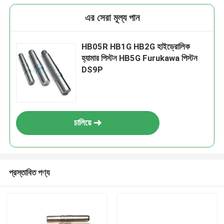
এর সেরা মূল্য পান
HB05R HB1G HB2G হাইড্রোলিক
হ্যামার পিস্টন HB5G Furukawa পিস্টন
DS9P
চালিয়ে
প্রস্তাবিত পণ্য