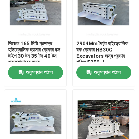
সিজেল 165 মিমি প্রশস্ত
2904Mm দৈর্ঘ্য হাইড্রোলিক
হাইড্রোলিক হ্যামার ব্রেকার বক্স
রক ব্রেকার HB30G
টাইপ 30 টন 35 টন 40 টন
Excavators জন্য প্রভাব
এক্সক্যাভারের জন্য
শক্তি 5250 J
অনুসন্ধান পাঠান
অনুসন্ধান পাঠান
বাড়ি
পণ্য
VR প্রদর্শন