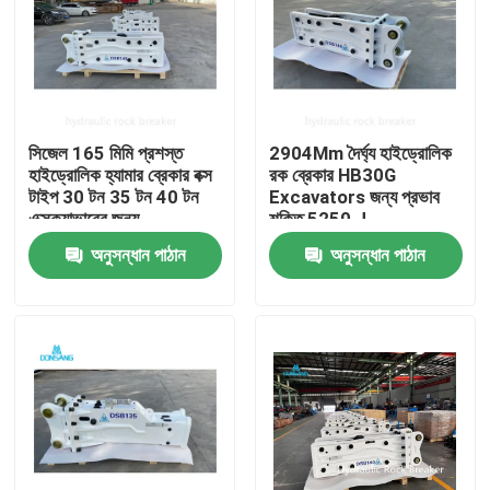
সিজেল 165 মিমি প্রশস্ত
2904Mm দৈর্ঘ্য হাইড্রোলিক
হাইড্রোলিক হ্যামার ব্রেকার বক্স
রক ব্রেকার HB30G
টাইপ 30 টন 35 টন 40 টন
Excavators জন্য প্রভাব
এক্সক্যাভারের জন্য
শক্তি 5250 J
অনুসন্ধান পাঠান
অনুসন্ধান পাঠান
বাড়ি
পণ্য
VR প্রদর্শন