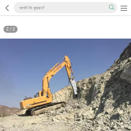
2
/
2