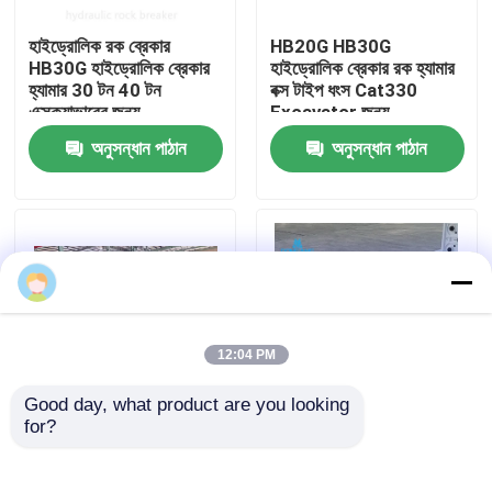
হাইড্রোলিক রক ব্রেকার
HB20G HB30G
আমাদের সম্পর্কে
HB30G হাইড্রোলিক ব্রেকার
হাইড্রোলিক ব্রেকার রক হ্যামার
হ্যামার 30 টন 40 টন
বক্স টাইপ ধংস Cat330
এক্সক্যাভারের জন্য
Excavator জন্য
কারখানা ভ্রমণ
অনুসন্ধান পাঠান
অনুসন্ধান পাঠান
মান নিয়ন্ত্রণ
যোগাযোগ করুন
উদ্ধৃতির জন্য আবেদন
12:04 PM
Good day, what product are you looking 
হাইড্রোলিক রক ব্রেকার
for?
সিজেল 165 মিমি প্রশস্ত
খোলা টাইপ হাইড্রোলিক ক্রাশিং
হাইড্রোলিক হ্যামার ব্রেকার বক্স
হ্যামার ব্রেকার
টাইপ 30 টন 35 টন 40 টন
খননকারী হাইড্রোলিক ব্রেকার